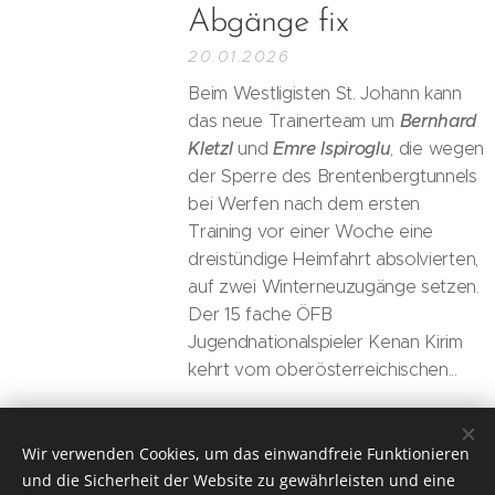
Abgänge fix
20.01.2026
Beim Westligisten St. Johann kann
Bernhard
das neue Trainerteam um
Kletzl
Emre Ispiroglu
und
, die wegen
der Sperre des Brentenbergtunnels
bei Werfen nach dem ersten
Training vor einer Woche eine
dreistündige Heimfahrt absolvierten,
auf zwei Winterneuzugänge setzen.
Der 15 fache ÖFB
Jugendnationalspieler Kenan Kirim
kehrt vom oberösterreichischen...
Ältere Posts
Wir verwenden Cookies, um das einwandfreie Funktionieren
und die Sicherheit der Website zu gewährleisten und eine